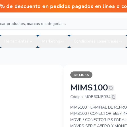
escuento en pedidos pagados en linea o con tr
Herramientas
Marketing
Condiciones comerciales
DE LINEA
MIMS100
STREAMAX - 
Código: MOB60MER34
MIMS100
TERMINAL DE REPRO
MIMS100 / CONECTOR 5557-4P
MDVR / CONECTOR PIS PARA 
MDVRS SERIE A8PRO Y MONI