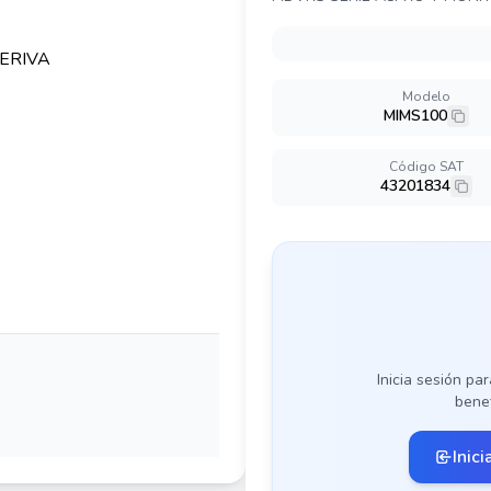
Modelo
MIMS100
Código SAT
43201834
Inicia sesión par
benef
Inici