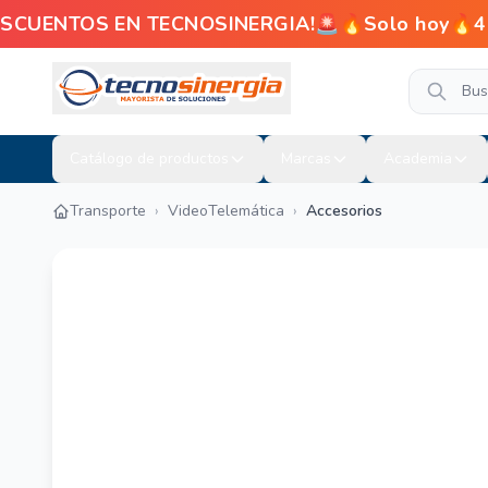
UENTOS EN TECNOSINERGIA!🚨🔥Solo hoy🔥4% de d
Catálogo de productos
Marcas
Academia
Transporte
›
VideoTelemática
›
Accesorios