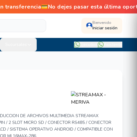
ansferencia💳No dejes pasar esta última opor
Bienvenido
Iniciar sesión
Sucursales
Ejecutivo
Asistente
MERIVA MIMS100
DUCCION DE ARCHIVOS MULTIMEDIA STREAMAX
IN / 2 SLOT MICRO SD / CONECTOR RS485 / CONECTOR
LCD / SISTEMA OPERATIVO ANDROID / COMPATIBLE CON
TOR ML16MAX-286