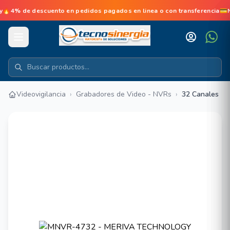
e descuento en pedidos pagados en linea o con transferencia💳No d
Videovigilancia
›
Grabadores de Video - NVRs
›
32 Canales