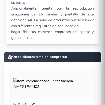
sistema.
Adicionalmente, cuenta con la reproducción
simultánea de 16 canales y pantalla de alta
definición 4K. La serie de productos puede cumplir
con diferentes requisitos de seguridad del
hogar, finanzas, comercio, empresas, transporte y
gobierno, etc.
Características:
Otros clientes también compraron
Admite entrada IPC de 32 canales 12 MP / 8
MP / 6 MP / 5 MP / 4 MP / 3 MP / 2 MP /
1280×1024 / 960 P / 1 MP/960 H / D1 / CIF
H.265S/H.265 /H.265/H.264
Interfaz gráfica de usuario (GUI) intuitiva y fácil
de usar, operación estilo Windows con el
PAM-SRE30W