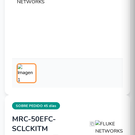
SOBRE PEDIDO 45 días
MRC-50EFC-
FLUKE NETWORKS MRC-50EFC-SC
SCLCKITM