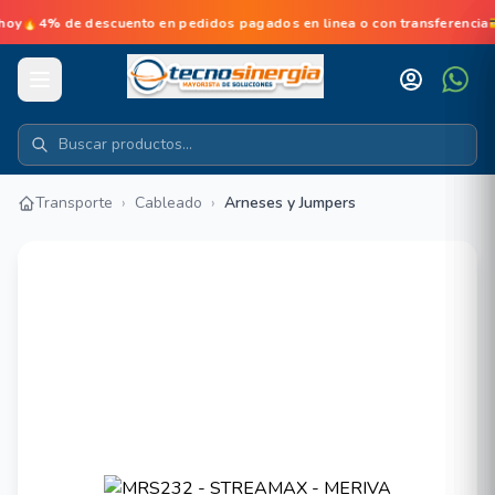
% de descuento en pedidos pagados en linea o con transferencia💳No
Transporte
›
Cableado
›
Arneses y Jumpers