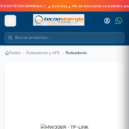
 TECNOSINERGIA!🚨🔥Solo hoy🔥4% de descuento en pedidos pagados en
Redes
›
Ruteadores y APS
›
Ruteadores