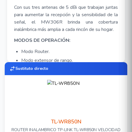
Con sus tres antenas de 5 dBi que trabajan juntas
para aumentar la recepción y la sensibilidad de la
señal, el MW306R brinda una cobertura
inalámbrica más amplia a cada rincón de su hogar.
MODOS DE OPERACIÓN:
Modo Router.
Modo extensor de rango.
Sustituto directo
Modo de punto de acceso.
Modo WISP.
Características:
Wi-Fi estable para su uso diario: MW306R
proporciona conexiones rápidas y estables para
satisfacer todas sus necesidades de red con
TL-WR850N
velocidades de hasta 300 Mbps
ROUTER INALAMBRICO TP-LINK TL-WR850N VELOCIDAD