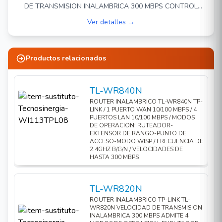
Cobertura más amplia: equipado con tres
DE TRANSMISION INALAMBRICA 300 MBPS CONTROL
antenas externas de alta ganancia para
PARENTAL GESTIONA CUANDO Y COMO ACCEDEN A
Ver detalles →
entregar fuertes señales de Wi-Fi a cada
INTERNET LOS DISPOSITIVOS CLIENTES 1 PUERTO WAN
10/100 MBPS 4 PUERTOS LAN 10/100 MBPS FRECUENCIA
rincón de su hogar
2.4 GHZ 2 ANTENAS FIJAS ADMINISTRACION WEB, USO
Multimodo: cuatro modos en un dispositivo
INTERIOR.
Productos relacionados
para satisfacer todos los escenarios de
aplicación
TL-WR840N
Fácil instalación: la página web intuitiva lo guía a
ROUTER INALAMBRICO TL-WR840N TP-
través del proceso de configuración en minutos
LINK / 1 PUERTO WAN 10/100 MBPS / 4
PUERTOS LAN 10/100 MBPS / MODOS
Controles parentales activos: establezca
DE OPERACION: RUTEADOR-
políticas de acceso adecuadas para proteger a
EXTENSOR DE RANGO-PUNTO DE
ACCESO-MODO WISP / FRECUENCIA DE
los niños con un acceso a Internet responsable
2.4GHZ B/G/N / VELOCIDADES DE
HASTA 300 MBPS
y seguro.
Compatible con IPTV e IPv6
TL-WR820N
ROUTER INALAMBRICO TP-LINK TL-
WR820N VELOCIDAD DE TRANSMISION
INALAMBRICA 300 MBPS ADMITE 4