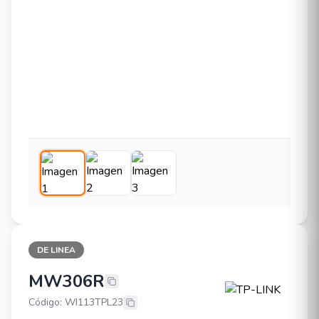
DE LINEA
MW306R
TP-LINK MW306R
Código: WI113TPL23