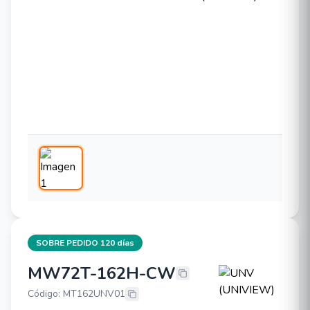
SOBRE PEDIDO 120 días
MW72T-162H-CW
UNV (UNIVIEW) MW72T-162H-CW
Código: MT162UNV01