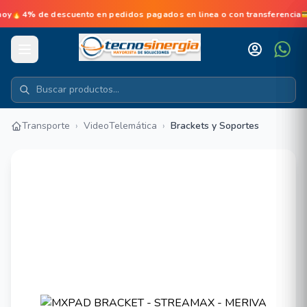
 de descuento en pedidos pagados en linea o con transferencia💳No
Transporte
›
VideoTelemática
›
Brackets y Soportes