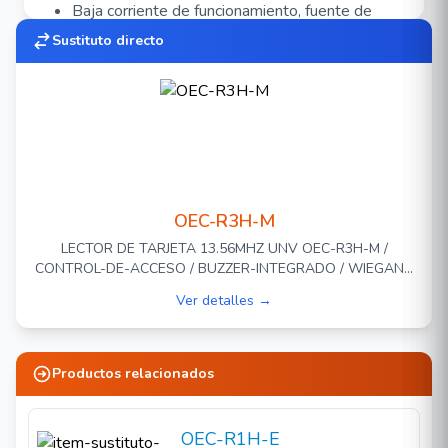
Baja corriente de funcionamiento, fuente de
alimentación única de CC.
Sustituto directo
Estable, sensible y responsivo.
Solución de control de acceso con lector de
proximidad.
OEC-R3H-M
LECTOR DE TARJETA 13.56MHZ UNV OEC-R3H-M /
CONTROL-DE-ACCESO / BUZZER-INTEGRADO / WIEGAND
26/34 / RS485 / 12VCD / DISTANCIA LECTURA 5CM / IP65
Ver detalles →
Productos relacionados
OEC-R1H-E