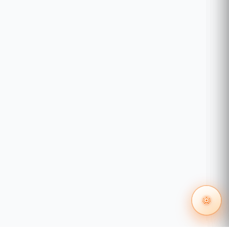
Sí
ENTRADA
Compatible con generador
Sí
Voltaje nominal de entrada ( Vca )
120 Â± 10%
Rango de voltaje de entrada ( Vca )
90 ~ 150
Rango de voltaje ajustable ( Vca )