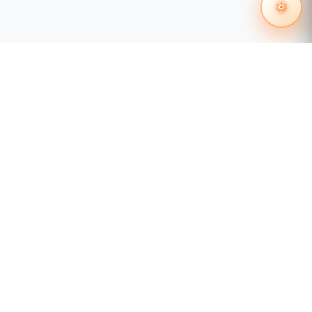
Su función principal es
garantizar la
alimentación continua
de los equipos que
tienen un solo cable de alimentación. El
dispositivo permite seleccionar una fuente
de entrada preferida; si esta fuente se
vuelve inestable o falla, el PDU cambia
automáticamente a la fuente secundaria en
un tiempo menor a
10 milisegundos
,
asegurando que los equipos no se
apaguen. Además, permite el
monitoreo
55 1204 8000
local en tiempo real
de parámetros
eléctricos a través de una pantalla LCD
distribuidores@tecnosinergia.com
configurable.
Acerca de Tecnosinergia
¿Quiénes somos?