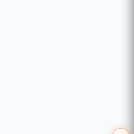
Vista frontal del banco de baterias
El
PDU24002
es un
Interruptor de
Transferencia Automática (ATS) medible
,
diseñado para distribuir energía eléctrica
desde una fuente a múltiples dispositivos
conectados. A diferencia de un PDU
estándar, este modelo incluye un sistema
de redundancia de energía mediante
entradas duales, lo que lo hace ideal para
salas de servidores y aplicaciones de TI de
misión crítica.
¿Para qué sirve?