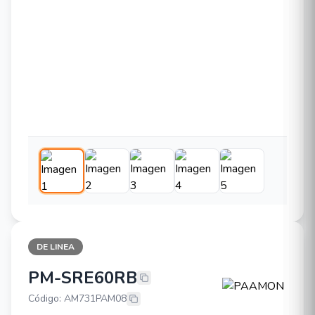
DE LINEA
PM-SRE60RB
PAAMON PM-SRE60RB
Código: AM731PAM08