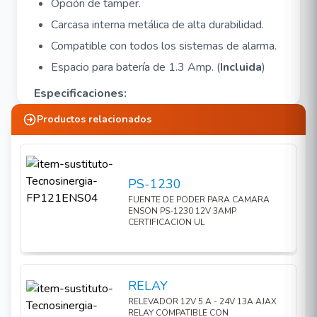
Opción de tamper.
Carcasa interna metálica de alta durabilidad.
Compatible con todos los sistemas de alarma.
Espacio para batería de 1.3 Amp. (
Incluida
)
Especificaciones:
Productos relacionados
Voltaje de operación 9 - 28 VDC
Consumo de sirena 1200 mA
Consumo de estrobo 250 mA
PS-1230
Nivel de sonido 125 ± 3 dB
FUENTE DE PODER PARA CAMARA
Material metálico
ENSON PS-1230 12V 3AMP
CERTIFICACION UL
Color Blanco
Dimensiones 193 x 270 x 100 mm
Protección IP65
RELAY
Diagrama de aplicación
RELEVADOR 12V 5 A - 24V 13A AJAX
RELAY COMPATIBLE CON