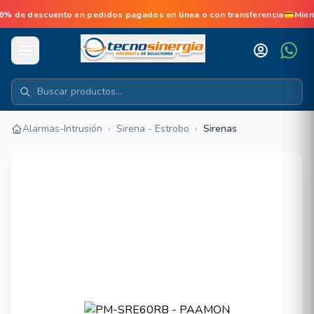
de descuento en pedidos pagados en linea o con transferencia💳Mien
Alarmas-Intrusión
›
Sirena - Estrobo
›
Sirenas