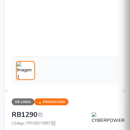
DE LINEA
🔥 PROMOCIÓN
RB1290
CYBERPOWER RB1290
Código: FPA50CYB87