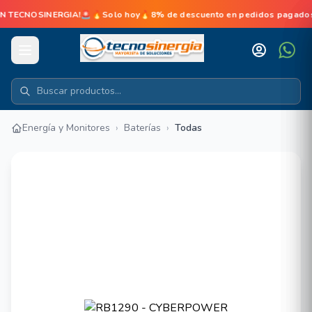
 TECNOSINERGIA!🚨🔥Solo hoy🔥8% de descuento en pedidos pagados en
Energía y Monitores
›
Baterías
›
Todas