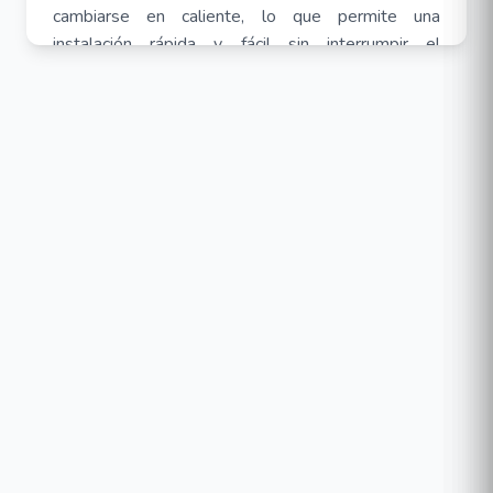
cambiarse en caliente, lo que permite una
instalación rápida y fácil sin interrumpir el
funcionamiento del UPS. Además, la tarjeta
admite firmware actualizable por el usuario, por lo
que los usuarios pueden mantener la funcionalidad
actualizada con facilidad .
Características:
Indicadores LED: Tx/Rx, enlace.
Puerto de conectividad: RJ45.
Protocolo de enlace de datos: Ethernet
100Base-TX, Ethernet 10Base-T
Permite instalación Plug-and-play: SI
Firmware actualizable por el usuario: SI.
Dimensiones: 54 x 36.1 x 76.5 mm.
Temperatura de funcionamiento: 0 ~ 40° C.