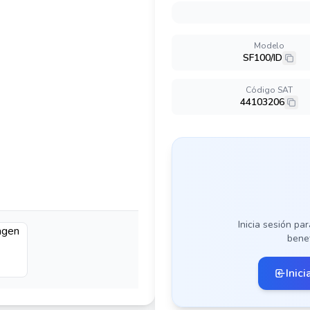
Modelo
SF100/ID
Código SAT
44103206
Inicia sesión par
benef
Inici