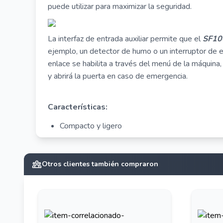
puede utilizar para maximizar la seguridad.
La interfaz de entrada auxiliar permite que el
SF1
ejemplo, un detector de humo o un interruptor de 
enlace se habilita a través del menú de la máquina,
y abrirá la puerta en caso de emergencia.
Características:
Compacto y ligero
Interruptor de sabotaje y salida de alarma.
Entrada auxiliar incorporada para vinculación loca
Otros clientes también compraron
Interfaz de comunicación
TCP/IP y RS485.
Administración de datos por medio de USB.
Hasta 15 métodos de múltiple verificacion.
Características estándar de control de acceso.