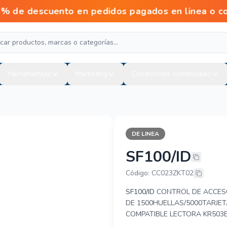
escuento en pedidos pagados en linea o con tr
Herramientas
Marketing
Condiciones comerciales
DE LINEA
SF100/ID
ZKTECO SF10
Código: CC023ZKT02
SF100/ID
CONTROL DE ACCESO
DE 1500HUELLAS/5000TARJET
COMPATIBLE LECTORA KR503