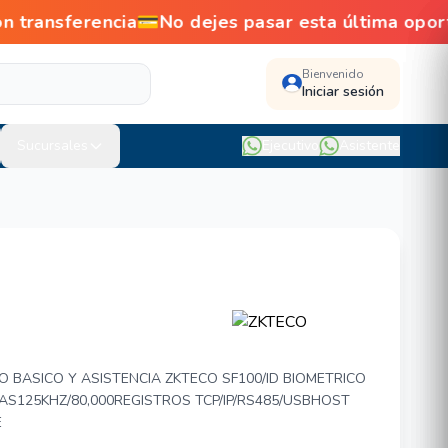
ansferencia💳No dejes pasar esta última opor
Bienvenido
Iniciar sesión
Sucursales
Ejecutivo
Asistente
0/ID
 BASICO Y ASISTENCIA ZKTECO SF100/ID BIOMETRICO
AS125KHZ/80,000REGISTROS TCP/IP/RS485/USBHOST
E