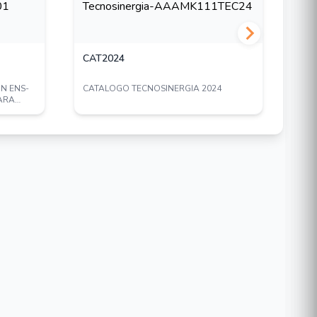
CAT2024
PS
ON ENS-
CATALOGO TECNOSINERGIA 2024
FUE
PARA
ENS
CER