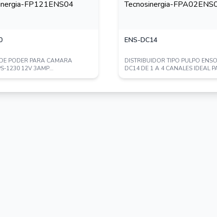
0
ENS-DC14
 DE PODER PARA CAMARA
DISTRIBUIDOR TIPO PULPO ENS
z).
S-1230 12V 3AMP
DC14 DE 1 A 4 CANALES IDEAL 
CACION UL
ALIMENTACION ...
ica, Sensor de Puerta, Alarma, Botón de