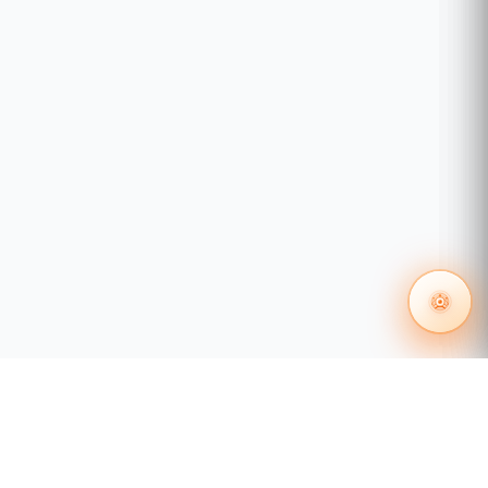
Banda de
905,0 - 926,5 MHz
radiofrecuencia
Hub 2 (2G)
Compatibilidad
Hub 2 (4G)
Hub 2 Plus
Potencia
radiada
Hasta 20 mW
aparente
(PRA) máxima
Modulación de
la señal de
GFSK
radio
Rango de la
Hasta 1300 m (sin
señal de radio
obstáculos)