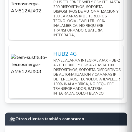
Elementos funcionales
PLUS ETHERNET, WIFI Y GSM LTE HASTA
200 DISPOSITIVOS, SOPORTA
DISPOSITIVOS DE AUTOMATIZACION Y
100 CAMARAS IP DE TERCEROS,
TECNOLOGIA JEWELLER 100%
Botón de armado del sistema
INALAMBRICA, NO REQUIERE
TRANSFORMADOR, BATERIA
Botón de desarmado del sistema
INTEGRADA,
Botón de modo noche
Botón de pánico (activa la alarma)
HUB2 4G
Indicadores luminosos
PANEL ALARMA INTEGRAL AJAX HUB-2
4G ETHERNET Y GSM 4G HASTA 100
Ranura para uso con llavero
DISPOSITIVOS, SOPORTA DISPOSITIVOS
DE AUTOMATIZACION Y CAMARAS IP
Uso del mando
DE TERCEROS, TECNOLOGIA JEWELLER
100% INALAMBRICA, NO REQUIERE
TRANSFORMADOR, BATERIA
INTEGRADA, COLOR BLANCO
Otros clientes también compraron