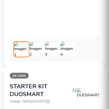
DE LINEA
STARTER KIT
STARTER KIT DUOSMART
DUOSMART
Código: AW161DUO01