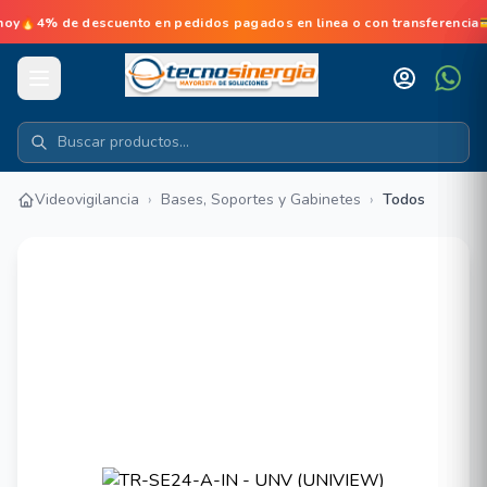
% de descuento en pedidos pagados en linea o con transferencia💳No
Videovigilancia
›
Bases, Soportes y Gabinetes
›
Todos