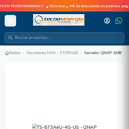
 TECNOSINERGIA!🚨🔥Solo hoy🔥4% de descuento en pedidos pagados en
Redes
›
Servidores NAS - STORAGE
›
Servidor QNAP SMB