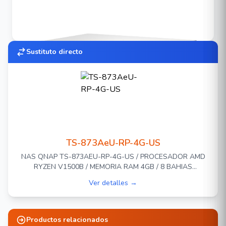
Sustituto directo
Modelo
TS-873AeU-4G-US
TS-873AeU-RP-4G-US
Código
NS081QNA76
NAS QNAP TS-873AEU-RP-4G-US / PROCESADOR AMD
RYZEN V1500B / MEMORIA RAM 4GB / 8 BAHIAS
8 x unidades SATA 3.5"
FRONTALES SATA 3.5 PULGADAS Y 2.5 PULGADAS / 2
Ver detalles →
PUERTOS RJ45 2.5GBE / FUENTE REDUNDANTE / MONTAJE
en frente
Bahías
EN RACK 2UR
2 x ranura m.2 2280
interna
Productos relacionados