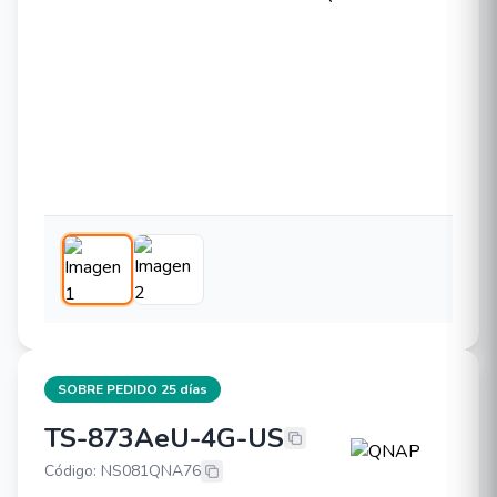
SOBRE PEDIDO 25 días
TS-873AeU-4G-US
QNAP TS-873AeU-4G-US
Código: NS081QNA76