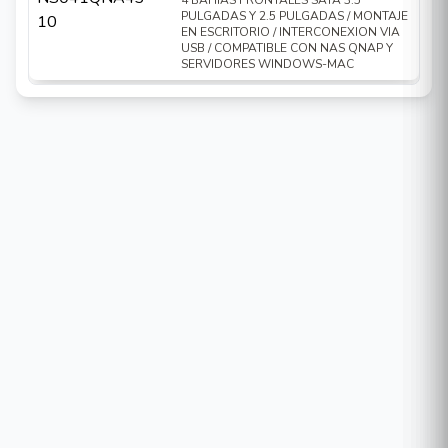
4 BAHIAS FRONTALES SATA 3.5
PULGADAS Y 2.5 PULGADAS / MONTAJE
EN ESCRITORIO / INTERCONEXION VIA
USB / COMPATIBLE CON NAS QNAP Y
SERVIDORES WINDOWS-MAC
El TS-h1090FU-7302P-128G es un NAS
totalmente flash, lo que significa que utiliza
exclusivamente unidades SSD para el
almacenamiento. Su potencia proviene de
un procesador
AMD EPYC 7302P
de 16
núcleos y 32 hilos, junto con 128 GB de
memoria
DDR4 ECC RDIMM
para
garantizar la integridad de los datos.
Este NAS tiene una amplia gama de