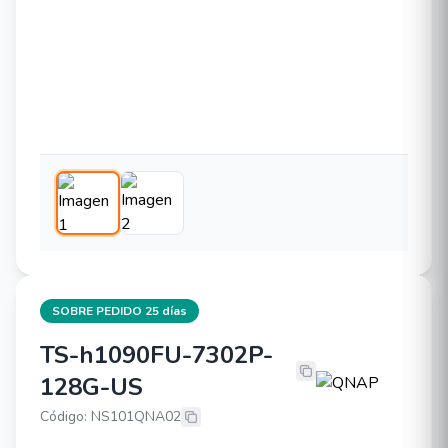
SOBRE PEDIDO 25 días
TS-h1090FU-7302P-
QNAP TS-h1090FU-7302P-128G-U
128G-US
Código: NS101QNA02