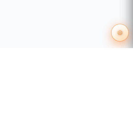
expandir a petabytes conectando
unidades de expansión JBOD.
Reducción de Datos:
Con tecnologías
de deduplicación y compresión en línea
basadas en el sistema de archivos
ZFS
,
reduce el espacio de almacenamiento y
prolonga la vida útil de los SSD.
Infraestructura de Red Flexible:
Sus
puertos integrados de
25GbE
y
2.5GbE
,
junto con ranuras PCIe Gen4, permiten
una conectividad ultra rápida de hasta
100GbE.
55 1204 8000
distribuidores@tecnosinergia.com