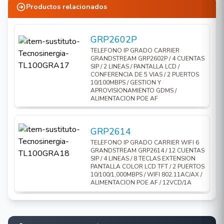
Productos relacionados
plataformas de terceros. Al ofrecer una solución
de colaboración y comunicaciones unificadas de
alta gama con un conjunto de herramientas de
GRP2602P
movilidad, seguridad, reuniones y colaboración, la
TELEFONO IP GRADO CARRIER
GRANDSTREAM GRP2602P / 4 CUENTAS
serie UCM6300 Audio proporciona una plataforma
SIP / 2 LINEAS / PANTALLA LCD /
poderosa para cualquier organización.
CONFERENCIA DE 5 VIAS / 2 PUERTOS
10/100MBPS / GESTION Y
CARACTERISTICAS:
APROVISIONAMIENTO GDMS /
ALIMENTACION POE AF
Permite hasta 250 usuarios y hasta 50
llamadas simultáneas.
GRP2614
Aprovisionamiento ZeroConfig de dispositivos
TELEFONO IP GRADO CARRIER WIFI 6
SIP Grandstream.
GRANDSTREAM GRP2614 / 12 CUENTAS
SIP / 4 LINEAS / 8 TECLAS EXTENSION
Plataforma integrada de conferencias y
PANTALLA COLOR LCD TFT / 2 PUERTOS
10/100/1,000MBPS / WIFI 802.11AC/AX /
reuniones; soporta terminales de escritorio,
ALIMENTACION POE AF / 12VCD/1A
dispositivos SIP y la aplicación Wave.
La app Wave para Android e iOS permite la
comunicación con todos los usuarios y las