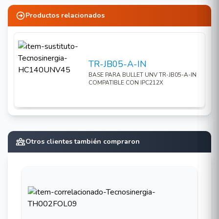
Infrarrojos inteligentes, hasta 20 m (66 pies)
DETECTION / RANURA PARA MICRO SD HASTA 128 GB /
IP67 / 12VDC
de distancia
Productos relacionados
Luz cálida, hasta 10 m (33 pies) de distancia de
luz cálida
Admite el modo de luz dual, cambia entre luces
TR-JB05-A-IN
infrarrojas y cálidas cuando se activa el ajuste
BASE PARA BULLET UNV TR-JB05-A-IN
preestablecido.
COMPATIBLE CON IPC212X
Admite tarjeta Micro SD de 128 G
Conexión Wi-Fi y fácil instalación.
Protección IP67
3 ejes
Otros clientes también compraron
** POR POLÍTICA DE UNIVIEW LA VENTA O
PUBLICACIÓN DE PRECIOS EN SITIOS WEB Y
DE COMERCIO ELECTRÓNICO SE ENCUENTRA
PROHIBIDA ** UNIVIEW MEXICO / CAMARAS