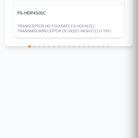
UNIVIEW / UNV / UNICORN / EZVIEW /
ULTRA265
FS-HDP4101C
TRANSCEPTOR HD FOLKSAFE FS-HDP4101C
TRANSMISOR/RECEPTOR DE VIDEO PASIVO 1CH TIPO...