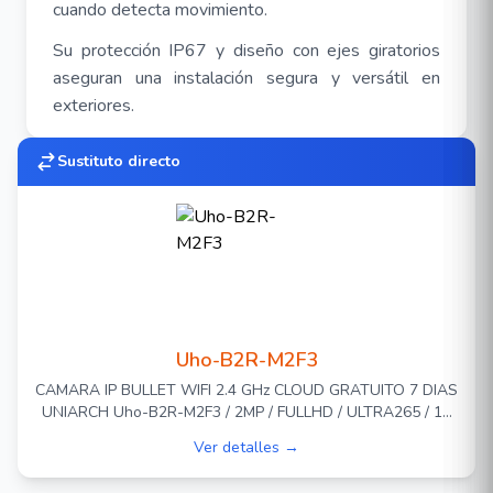
cuando detecta movimiento
.
Su protección IP67 y diseño con ejes giratorios
aseguran una instalación segura y versátil en
exteriores
.
La cámara soporta grabación local en tarjeta
Sustituto directo
microSD de hasta 128GB y conexión Wifi
Imagen de alta calidad con sensor CMOS de 3
MP, 1/3,0" y lente de apertura F1,6
3 MP (2304*1296) a 25/20 fps; 2 MP
(1920*1080) a 30/25 fps; 720P (1280*720)
Uho-B2R-M2F3
a 30/25 fps
CAMARA IP BULLET WIFI 2.4 GHz CLOUD GRATUITO 7 DIAS
Ultra 265, H.265, H.264, MJPEG
UNIARCH Uho-B2R-M2F3 / 2MP / FULLHD / ULTRA265 / 12
Micrófono incorporado
VCD / DWDR / 3 AXIS / LENTE FIJO DE 2.8 MM / IR
Ver detalles →
INTELIGENTE HASTA 20M / MICROFONO Y ALTAVOZ
Altavoz incorporado
INTEGRADO / HUMAN BODY DETECTION / AUDIO