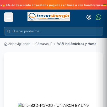
de descuento en pedidos pagados en linea o con transferencia💳No d
Videovigilancia
›
Cámaras IP
›
WiFi Inalámbricas y Home