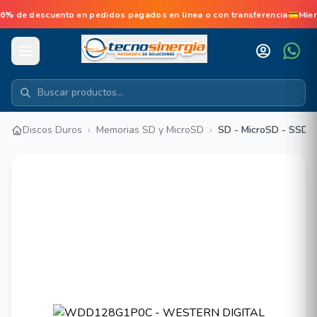
de descuento en pedidos pagados en linea o con transferencia💳Mien
Discos Duros
›
Memorias SD y MicroSD
›
SD - MicroSD - SSD