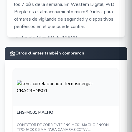
los 7 días de la semana. En Western Digital, WD
Purple es el almacenamiento microSD ideal para
cámaras de vigilancia de seguridad y dispositivos
periféricos en el que puede confiar.
Tarjeta MicroSD de 128GB
Ideal para cámaras de IP
Otros clientes también compraron
Western digital versión purple
Factor de forma microSDXC
Speed Class 10
UHS speed class 1 (U1)
Resistencia 16 TBW
ENS-MC01 MACHO
CONECTOR DE CORRIENTE ENS-MC01 MACHO ENSON
TIPO JACK 3.5 MM PARA CAMARAS CCTV / ...