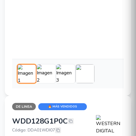
DE LINEA
🔥 MÁS VENDIDOS
WDD128G1P0C
WESTERN DIGITAL WDD128G1P0
Código: DDA01WDI07