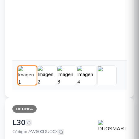
DE LINEA
L30
DUOSMART L30
Código: AW600DUO03