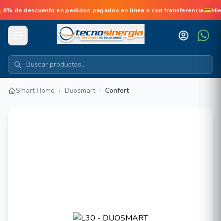
 de descuento en pedidos pagados en linea o con transferencia💳Mie
Smart Home
›
Duosmart
›
Confort