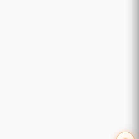
no solo simplifica tu vida al unificar el control
de tus dispositivos, sino que también mejora
tu entorno con su sensor ambiental
integrado. Simplifica tu vida con el L30 de
Duosmart hoy mismo.