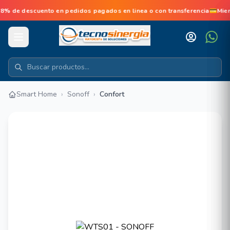
 de descuento en pedidos pagados en linea o con transferencia💳Mie
Smart Home
›
Sonoff
›
Confort