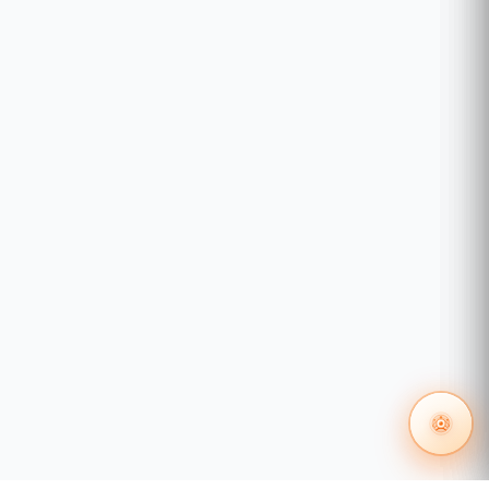
Web Services (AWS),
una de las plataformas
de nube más seguras y confiables del mundo.
Esto garantiza protección contra pérdida de
datos, ataques cibernéticos y acceso no
autorizado, además de ofrecer redundancia y
respaldo en caso de fallos del sistema.
Actualizaciones automáticas,
asegurando
siempre la última versión del software.
Gestión centralizada,
lo que mejora la
eficiencia operativa al consolidar datos de
múltiples ubicaciones.
Con el respaldo de
AWS
, BioTime Cloud 2.0 no
solo garantiza alta disponibilidad, sino también el
cumplimiento de estándares internacionales de
seguridad y privacidad, brindando tranquilidad a las
empresas en la protección de su información.