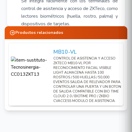
Se integra fácilmente con los terminales de
control de asistencia y acceso de ZKTeco, como
lectores biométricos (huella, rostro, palma) y
dispositivos de tarjetas.
Escalabilidad
:
Productos relacionados
Es ideal tanto para pequeñas empresas como
para grandes corporaciones con múltiples
MB10-VL
sucursales. La plataforma permite gestionar un
CONTROL DE ASISTENCIA Y ACCESO
número elevado de empleados y dispositivos
ZKTECO MB10-VL POR
RECONOCIMIENTO FACIAL VISIBLE
desde un único panel.
LIGHT ALMACENA HASTA 100
ROSTROS / 500 HUELLAS / 50,000
Gestión de horarios y asistencia
:
EVENTOS SALIDA DE RELEVADOR PARA
Ofrece herramientas para configurar turnos,
CONTROLAR UNA PUERTA Y UN BOTON
DE SALIDA COMPATIBLE CON BIO TIME
horarios flexibles, horas extras y reportes
CLOUD 2.0 / BIOTIME PRO / ZKBIO
CVACCESS MODULO DE ASISTENCIA.
detallados de asistencia.
Automatización y notificaciones
:
Incluye funciones para automatizar procesos
como la generación de informes, alertas por