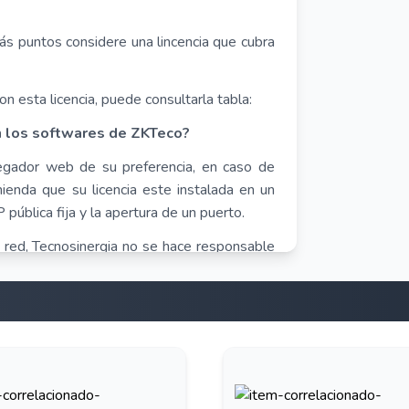
más puntos considere una lincencia que cubra
 esta licencia, puede consultarla tabla:
 los softwares de ZKTeco?
egador web de su preferencia, en caso de
ienda que su licencia este instalada en un
 pública fija y la apertura de un puerto.
red, Tecnosinergia no se hace responsable
ctura al realizar la apertura de puertos.
a activación de licencia fuera de línea
este sistema son las siguientes: