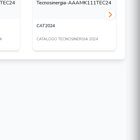
CAT2024
CA
4
CATALOGO TECNOSINERGIA 2024
CAT