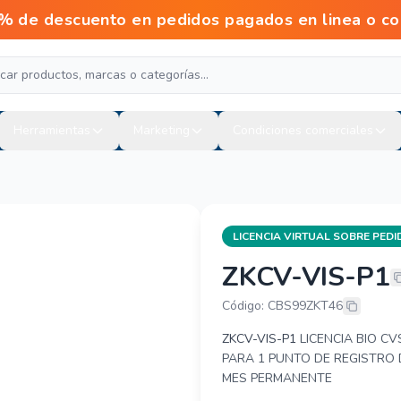
scuento en pedidos pagados en linea o con tr
Herramientas
Marketing
Condiciones comerciales
LICENCIA VIRTUAL SOBRE PED
ZKCV-VIS-P1
ZKTECO ZKCV
Código: CBS99ZKT46
ZKCV-VIS-P1
LICENCIA BIO CV
PARA 1 PUNTO DE REGISTRO D
MES PERMANENTE