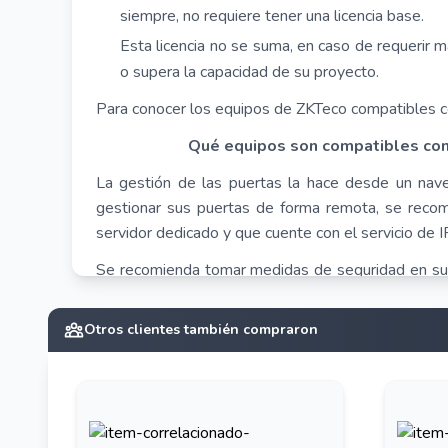
siempre, no requiere tener una licencia base.
Esta licencia no se suma, en caso de requerir 
o supera la capacidad de su proyecto.
Para conocer los equipos de ZKTeco compatibles con
Qué equipos son compatibles con
La gestión de las puertas la hace desde un nav
gestionar sus puertas de forma remota, se recom
servidor dedicado y que cuente con el servicio de IP
Se recomienda tomar medidas de seguridad en su 
por ingreso de personas no deseadas a su infraestru
Otros clientes también compraron
Manejo de software licenciado ZKTeco
Cómo generar el UPK en Biosecurity para un
de ZKTeco?
Las especificaciones mínimas y recomendadas para 