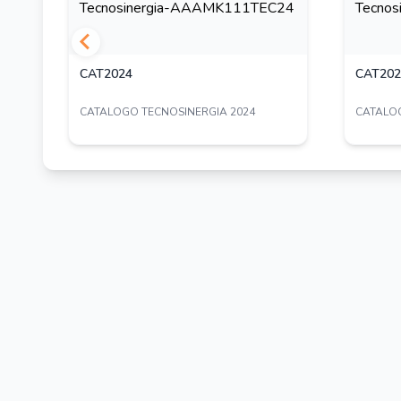
CONFIGURACIÓN MÍNIMA
CPU: Intel i5 10ma generación
RAM: 8GB Dual Channel
CAT2024
CAT202
Almacenamiento: 30GB SSD
CATALOGO TECNOSINERGIA 2024
CATALOG
Red: Tarjeta Fast Ethernet 10/100
Monitor: 1920 x 1080 resolución Full HD
CONFIGURACIÓN RECOMENDADA
CPU: Intel i9 10ma generación o superior
RAM: 16GB Dual Channel (2x8GB)
Almacenamiento: 512GB NVMe
Red: Tarjeta Giga Ethernet 10/100/1000
Monitor: 1920 x 1080 resolución Full HD
Para ambas configuraciones el sistema operativo
Windows 7 / 8 / 8.1 / 10 / 11 todas en versión