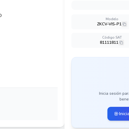
Modelo
ZKCV-VIS-P1
Código SAT
81111811
Inicia sesión par
benef
Inici