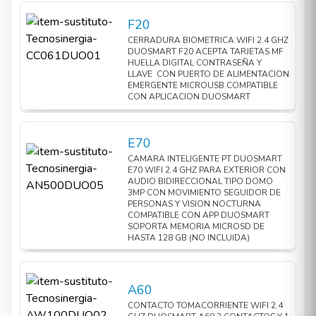
funcione; el dispositivo trae conexión para tierra
fisica también, además se requiere una conexión
F20
WiFi de 2.4 GHz (NO ACEPTA 5 GHz)
CERRADURA BIOMETRICA WIFI 2.4 GHZ
DUOSMART F20 ACEPTA TARJETAS MF
HUELLA DIGITAL CONTRASEÑA Y
Puede configurarse con otro igual o de mas
LLAVE CON PUERTO DE ALIMENTACION
unidades para generar la conexión tipo escalera
EMERGENTE MICROUSB COMPATIBLE
CON APLICACION DUOSMART
simplemente programando una escena en el
apartado de inteligencia.
E70
Características
CAMARA INTELIGENTE PT DUOSMART
Voltaje 100 - 250 VCA
E70 WIFI 2.4 GHZ PARA EXTERIOR CON
AUDIO BIDIRECCIONAL TIPO DOMO
Potencia de carga 500 watts con lámparas
3MP CON MOVIMIENTO SEGUIDOR DE
PERSONAS Y VISION NOCTURNA
incandescentes, 150 watts máximo en
COMPATIBLE CON APP DUOSMART
SOPORTA MEMORIA MICROSD DE
luminarias Led
HASTA 128 GB (NO INCLUIDA)
WiFi 2.4 GHz
Requiere cable neutro para su correcta
A60
operación
CONTACTO TOMACORRIENTE WIFI 2.4