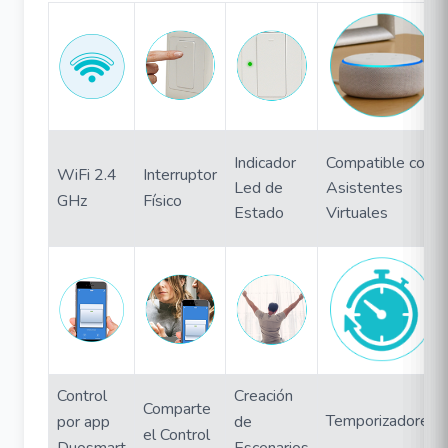
Indicador
Compatible con
WiFi 2.4
Interruptor
Led de
Asistentes
GHz
Físico
Estado
Virtuales
Control
Creación
Comparte
Temporizadores
por app
de
el Control
Duosmart
Escenarios