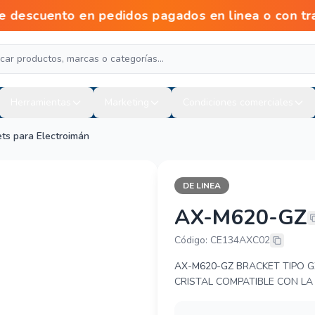
escuento en pedidos pagados en linea o con tr
Herramientas
Marketing
Condiciones comerciales
ts para Electroimán
DE LINEA
AX-M620-GZ
AXCEZE AX-
Código: CE134AXC02
AX-M620-GZ
BRACKET TIPO G
CRISTAL COMPATIBLE CON LA