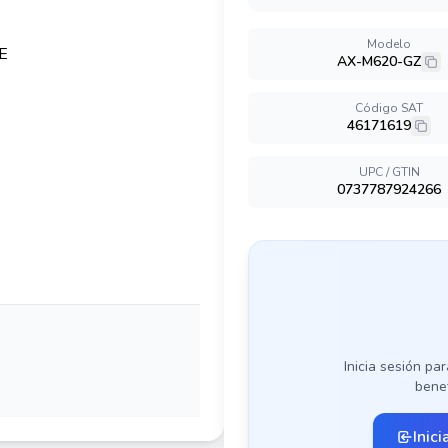
Modelo
AX-M620-GZ
Código SAT
46171619
UPC / GTIN
0737787924266
Inicia sesión par
benef
Inici