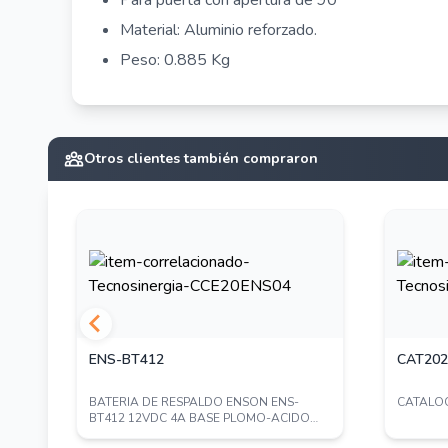
Para puerta con apertura de 90°
Material: Aluminio reforzado.
Peso: 0.885 Kg
Otros clientes también compraron
ENS-BT412
CAT202
010
BATERIA DE RESPALDO ENSON ENS-
CATALOG
A
BT412 12VDC 4A BASE PLOMO-ACIDO
PARA FUENTES DE PO...