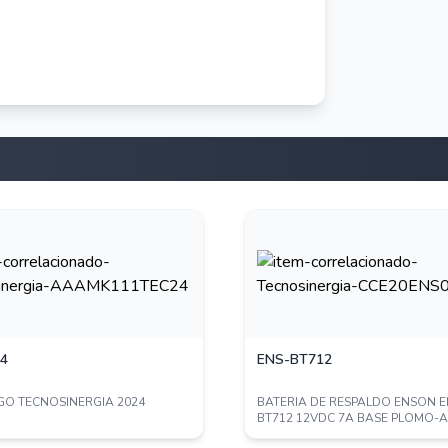
4
ENS-BT712
O TECNOSINERGIA 2024
BATERIA DE RESPALDO ENSON E
BT712 12VDC 7A BASE PLOMO-
PARA FUENTES DE PO...