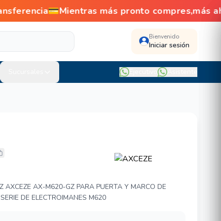
ansferencia💳Mientras más pronto compres,más 
Bienvenido
Iniciar sesión
Sucursales
Ejecutivo
Asistente
M620-GZ
Z AXCEZE AX-M620-GZ PARA PUERTA Y MARCO DE
 SERIE DE ELECTROIMANES M620