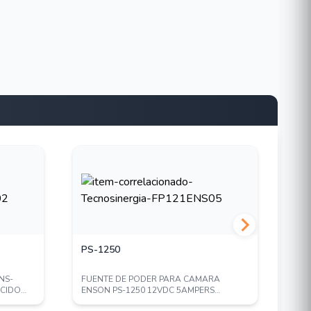
PS-1250
AX
NS-
FUENTE DE PODER PARA CAMARA
CHA
ACIDO
ENSON PS-1250 12VDC 5AMPERS
AXC
CERTIFICACION UL
QUE