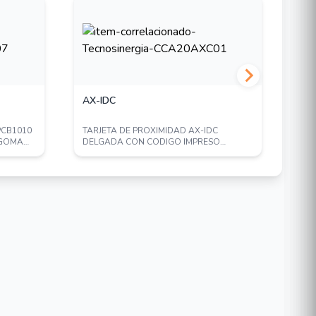
AX-IDC
PS
PCB1010
TARJETA DE PROXIMIDAD AX-IDC
FUE
 GOMA
DELGADA CON CODIGO IMPRESO
ENS
FRECUENCIA DE 125KHZ COM...
CER