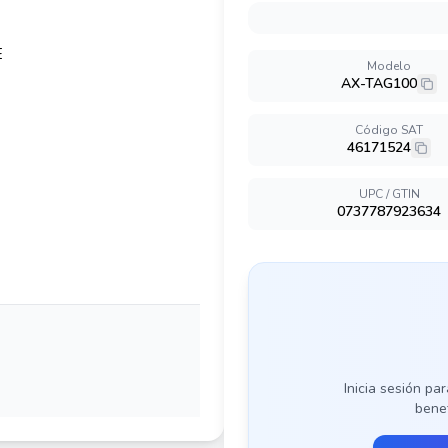
Modelo
AX-TAG100
Código SAT
46171524
UPC / GTIN
0737787923634
Inicia sesión par
benef