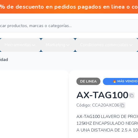
escuento en pedidos pagados en linea o con tr
Herramientas
Marketing
Condiciones comerciales
idad
DE LINEA
🔥 MÁS VENDI
AX-TAG100
AXCEZE AX-
Código: CCA20AXC06
AX-TAG100
LLAVERO DE PROX
125KHZ ENCAPSULADO NEGRO
A UNA DISTANCIA DE 2.5 A 10