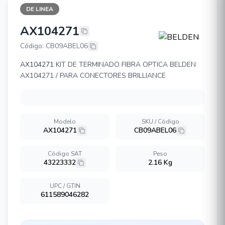
DE LINEA
AX104271
BELDEN AX104271
Código: CB09ABEL06
AX104271
KIT DE TERMINADO FIBRA OPTICA BELDEN
AX104271 / PARA CONECTORES BRILLIANCE
Modelo
SKU / Código
AX104271
CB09ABEL06
Código SAT
Peso
43223332
2.16 Kg
UPC / GTIN
611589046282