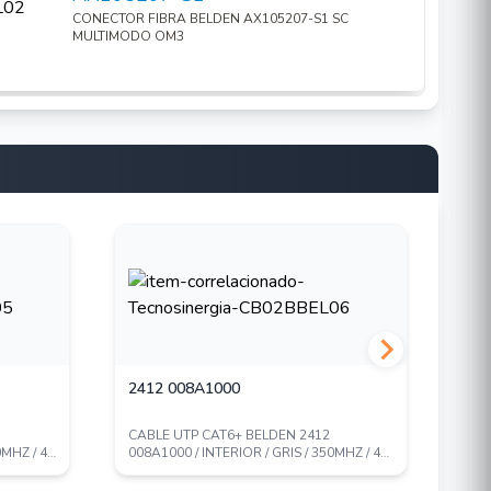
CONECTOR FIBRA BELDEN AX105207-S1 SC
MULTIMODO OM3
2412 008A1000
AX
CABLE UTP CAT6+ BELDEN 2412
CON
0MHZ / 4
008A1000 / INTERIOR / GRIS / 350MHZ / 4
BEL
PARES / 23 A...
INT