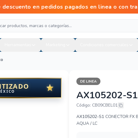
scuento en pedidos pagados en linea o con tra
Herramientas
Marketing
Condiciones comerciales
co
DE LINEA
NTIZADO
MÉXICO
AX105202-S1
BELDEN AX10
Código: CB09CBEL01
AX105202-S1
CONECTOR FX BR
AQUA / LC