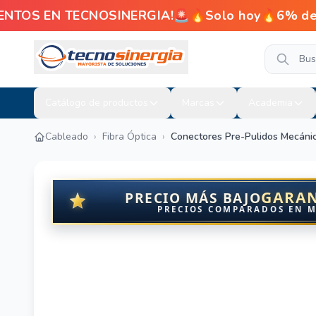
ENTOS EN TECNOSINERGIA!🚨🔥Solo hoy🔥6% de de
Catálogo de productos
Marcas
Academia
Cableado
›
Fibra Óptica
›
Conectores Pre-Pulidos Mecáni
GARA
PRECIO MÁS BAJO
PRECIOS COMPARADOS EN 