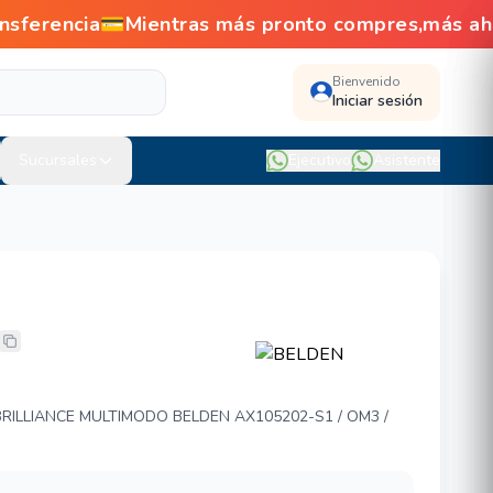
nsferencia💳Mientras más pronto compres,más a
Bienvenido
Iniciar sesión
Sucursales
Ejecutivo
Asistente
5202-S1
ILLIANCE MULTIMODO BELDEN AX105202-S1 / OM3 /