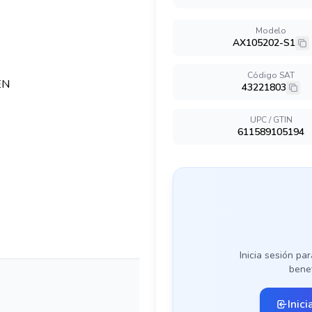
Modelo
AX105202-S1
Código SAT
43221803
UPC / GTIN
611589105194
Inicia sesión par
benef
Inici