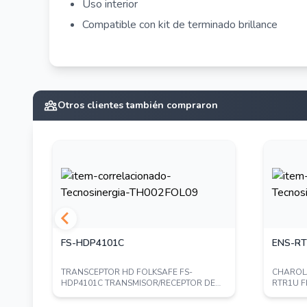
Uso interior
Compatible con kit de terminado brillance
Otros clientes también compraron
FS-HDP4101C
ENS-R
6A
TRANSCEPTOR HD FOLKSAFE FS-
CHAROL
RTOS
HDP4101C TRANSMISOR/RECEPTOR DE
RTR1U F
VIDEO PASIVO 1CH TIPO...
PUNTOS 