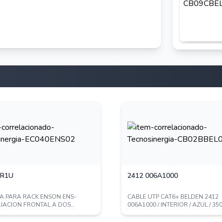
TR1U
2412 006A1000
A PARA RACK ENSON ENS-
CABLE UTP CAT6+ BELDEN 2412
IJACION FRONTAL A DOS
006A1000 / INTERIOR / AZUL / 35
SOLIDA DE 1 UNID...
PARES / 23 A...