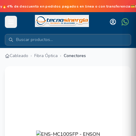
de descuento en pedidos pagados en linea o con transferencia💳No d
Cableado
›
Fibra Óptica
›
Conectores