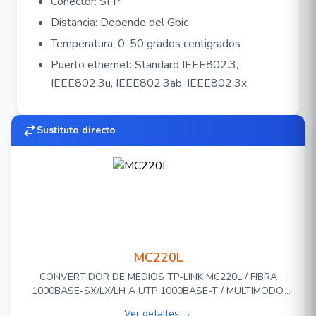
Conector: SFP
Distancia: Depende del Gbic
Temperatura: 0-50 grados centigrados
Puerto ethernet: Standard IEEE802.3,
IEEE802.3u, IEEE802.3ab, IEEE802.3x
Sustituto directo
MC220L
CONVERTIDOR DE MEDIOS TP-LINK MC220L / FIBRA
1000BASE-SX/LX/LH A UTP 1000BASE-T / MULTIMODO
(850 nm) / MONOMODO (1310 nm)/ DISTANCIA 550 M
Ver detalles →