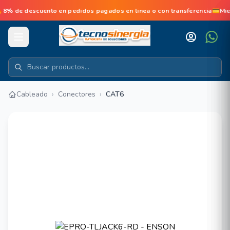
 de descuento en pedidos pagados en linea o con transferencia💳Mie
Cableado
›
Conectores
›
CAT6