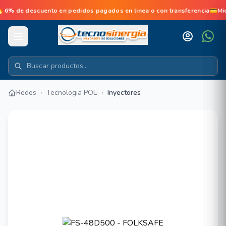
 de descuento en pedidos pagados en linea o con transferencia💳Mie
Redes
›
Tecnologia POE
›
Inyectores