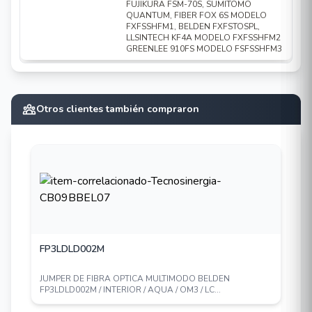
FUJIKURA FSM-70S, SUMITOMO
QUANTUM, FIBER FOX 6S MODELO
FXFSSHFM1, BELDEN FXFSTOSPL,
LLSINTECH KF4A MODELO FXFSSHFM2
GREENLEE 910FS MODELO FSFSSHFM3
Otros clientes también compraron
FP3LDLD002M
JUMPER DE FIBRA OPTICA MULTIMODO BELDEN
FP3LDLD002M / INTERIOR / AQUA / OM3 / LC...