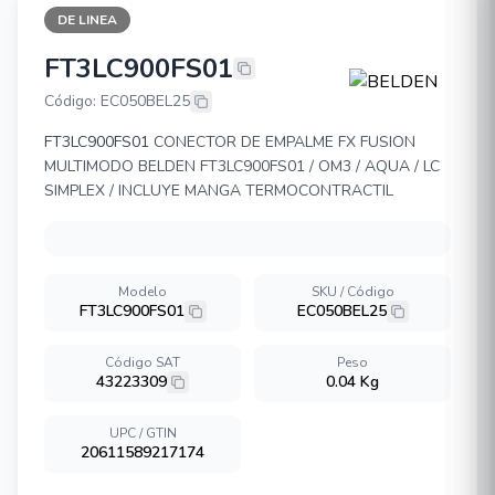
DE LINEA
FT3LC900FS01
BELDEN FT3LC900FS01
Código: EC050BEL25
FT3LC900FS01
CONECTOR DE EMPALME FX FUSION
MULTIMODO BELDEN FT3LC900FS01 / OM3 / AQUA / LC
SIMPLEX / INCLUYE MANGA TERMOCONTRACTIL
Modelo
SKU / Código
FT3LC900FS01
EC050BEL25
Código SAT
Peso
43223309
0.04 Kg
UPC / GTIN
20611589217174