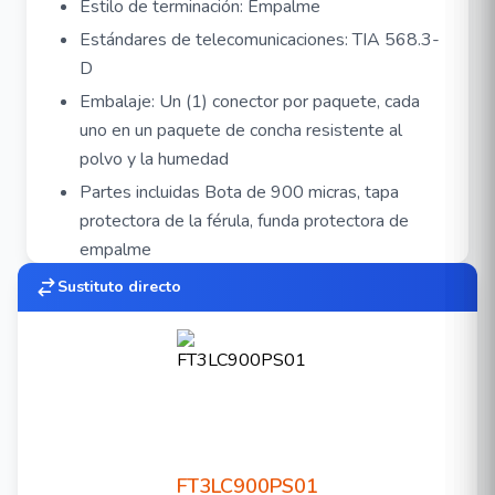
Estilo de terminación: Empalme
Estándares de telecomunicaciones: TIA 568.3-
D
Embalaje: Un (1) conector por paquete, cada
uno en un paquete de concha resistente al
polvo y la humedad
Partes incluidas Bota de 900 micras, tapa
protectora de la férula, funda protectora de
empalme
Partes relacionadas: Kit de instalación FX
Sustituto directo
Splice-On, FX Pigtails.
**Se requiere validar el modelo del holder
depende de la fusionadora a utilizar
FT3LC900PS01