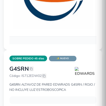
SOBRE PEDIDO 45 días
✨ NUEVO
G4SRN
EDWARDS G4SRN
Código: IS712EDW02
G4SRN
ALTAVOZ DE PARED EDWRADS G4SRN / ROJO /
NO INCLUYE LUZ ESTROBOSCOPICA