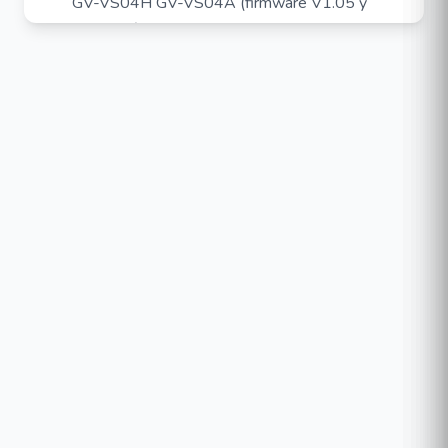
GV-VS04H GV-VS04A (firmware V1.05 y
posterior)
GV-VS12(firmware V1.05 y posterior)
GV-VS11(firmware V1.0 y posterior)
GV-Compact DVR
GV-Compact DVR V2 (firmware V1.07 y
posterior)
GV-Compact DVR V3 4-CH(firmware V1.01 y
posterior)
GV-Compact DVR V3 8-CH(firmware V1.0 y
posterior)
GV-IP Cameras
GV-BX1200 Series (firmware V1.15y
posterior)
GV-BX1300 Series(firmware V1.15y