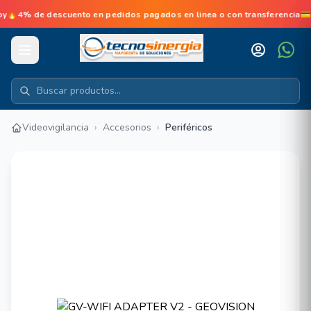
de descuento en pedidos pagados en linea o con transferencia💳No 
Videovigilancia
›
Accesorios
›
Periféricos