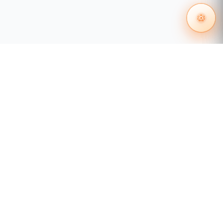
posterior)
GV-MFD3401 Series(firmware V2.09y
posterior)
GV-MFD5301 Series(firmware V2.09y
posterior)
GV-FE2302/GV-FE3402/GV-FE5302/GV-
FE3403/GV-FE5303(firmware V2.12y
posterior)
PN300SQP133
(firmware V1.01 y posterior)
GV-IP Decoder BoxGV-Pad
(firmware V1.02 y
posterior)
55 1204 8000
distribuidores@tecnosinergia.com