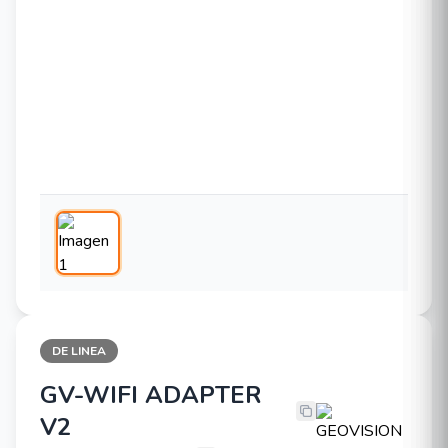
DE LINEA
GV-WIFI ADAPTER
GEOVISION GV-WIFI ADAPTER V2
V2