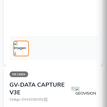
DE LINEA
GV-DATA CAPTURE
GEOVISION GV-DATA CAPTURE V
V3E
Código: DVA31GEO01