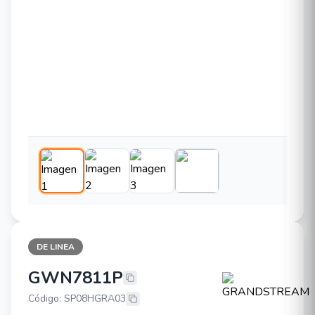
DE LINEA
GWN7811P
GRANDSTREAM GWN7811P
Código: SP08HGRA03