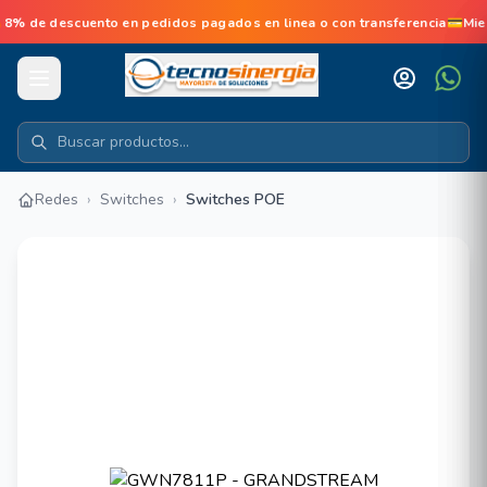
 de descuento en pedidos pagados en linea o con transferencia💳Mie
Redes
›
Switches
›
Switches POE