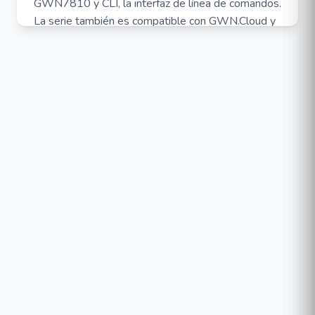
GWN7810 y CLI, la interfaz de línea de comandos.
La serie también es compatible con GWN.Cloud y
GWN Manager, la plataforma de gestión de red
local y en la nube de Grandstream. La serie
GWN7810 son los switches de red administrados
de nivel empresarial de mejor valor para medianas
y grandes empresas..
CARACTERÍSTICAS:
8 puertos Gigabit Ethernet y 2 puertos
10Gigabit SFP
Control de energía inteligente para admitir la
asignación de energía PoE/PoE dinámica por
puerto para los modelos PoE
Admite la implementación en redes IPv6 e
IPv4
Inspección ARP, IP Source Guard, protección