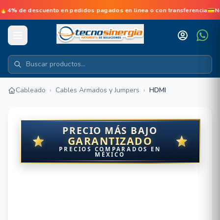
 descuento en pedidos pagados en linea o con transferencia💳No de
Cableado
›
Cables Armados y Jumpers
›
HDMI
PRECIO MÁS BAJO
GARANTIZADO
PRECIOS COMPARADOS EN
MÉXICO