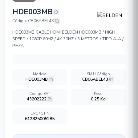
HDE003MB
BELDEN HDE003MB
Código: CB06ABEL43
HDE003MB
CABLE HDMI BELDEN HDE003MB / HIGH
SPEED / 1080P 60HZ / 4K 30HZ / 3 METROS / TIPO A-A /
PIEZA
Modelo
SKU / Código
HDE003MB
CB06ABEL43
Código SAT
Peso
43202222
0.25 Kg
UPC / GTIN
612825005285