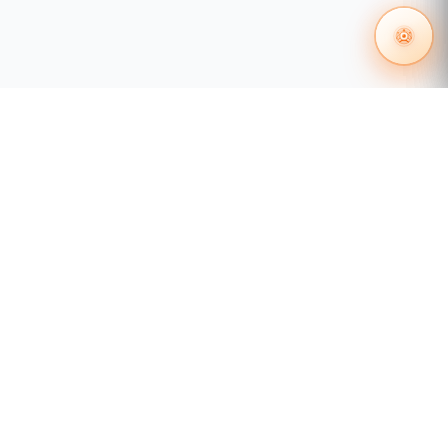
necesidades.
Anillo redundante, recuperación rápida para
el sistema de vigilancia.
El IGS-10020MT admite la tecnología de anillo
redundante y presenta una fuerte capacidad de
recuperación automática rápida para evitar
interrupciones e intrusiones externas. Incorpora
tecnología avanzada ITU-T G.8032 ERPS
(conmutación de protección de anillo Ethernet) ,
protocolo de árbol de expansión (802.1s MSTP) y
sistema de entrada de energía redundante en la
red de automatización industrial del cliente para
55 1204 8000
mejorar la confiabilidad del sistema y el tiempo de
distribuidores@tecnosinergia.com
actividad en entornos de fábrica hostiles. En cierta
red de anillo simple, el tiempo de recuperación del
Acerca de Tecnosinergia
enlace de datos puede ser tan rápido como 10 ms.