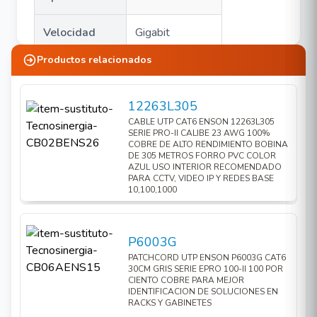
Velocidad
Gigabit
puertos
Ethernet
Productos relacionados
downlink
(10/100/1000)
Cantidad
12263L305
puertos
8
CABLE UTP CAT6 ENSON 12263L305
SERIE PRO-II CALIBE 23 AWG 100%
downlink
COBRE DE ALTO RENDIMIENTO BOBINA
DE 305 METROS FORRO PVC COLOR
AZUL USO INTERIOR RECOMENDADO
Potencia PoE
No
PARA CCTV, VIDEO IP Y REDES BASE
10,100,1000
Puertos POE
No
P6003G
Velocidad
No
PATCHCORD UTP ENSON P6003G CAT6
POE
30CM GRIS SERIE EPRO 100-II 100 POR
CIENTO COBRE PARA MEJOR
IDENTIFICACION DE SOLUCIONES EN
PoE
RACKS Y GABINETES
No