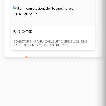
INBIO260
INBIO460
INBIO260BOX
INBIO260PROBOX
RJ45-CAT5E
INBIO460PROBOX
CONECTOR RJ45 PARA CABLE UTP CAT5E ENSON RJ45-
CAT5E DE 8 PINES, VELOCIDAD DE HAS...