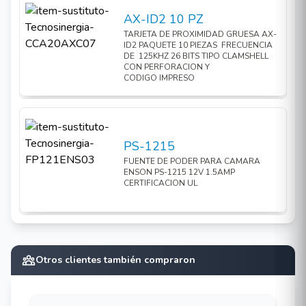
Puertos de entrada: Control de LED externo y
AX-ID2 10 PZ
control de buzzer externo.
TARJETA DE PROXIMIDAD GRUESA AX-
ID2 PAQUETE 10 PIEZAS FRECUENCIA
Formato de salida:
Wiegand 26bits.
DE 125KHZ 26 BITS TIPO CLAMSHELL
CON PERFORACION Y
Rango de alimentación: 6 ~ 14VCD.
CODIGO IMPRESO
Consumo de corriente:70mA como máximo.
Temperatura de operación: -10°C ~ 65°C.
Humedad de operación: 10% ~ 90% de
PS-1215
humedad relativa sin condensar.
FUENTE DE PODER PARA CAMARA
Dimensiones: 86mm x 26mm x 86mm.
ENSON PS-1215 12V 1.5AMP
CERTIFICACION UL
Peso: 150g.
Paneles para Control de Acceso soportados:
C3-100, C3-200 y C3-400.
Otros clientes también compraron
INBIO160BOX
INBIO160