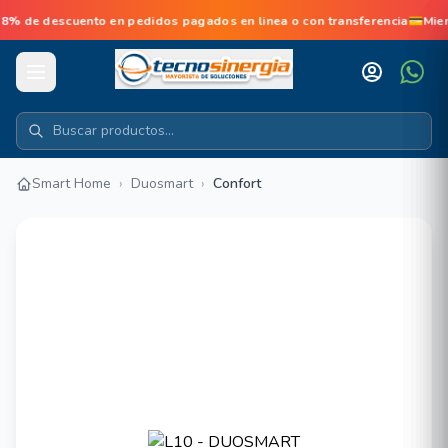
de descuento en pedidos pagados en linea o con transferencia💳Mien
Smart Home
›
Duosmart
›
Confort