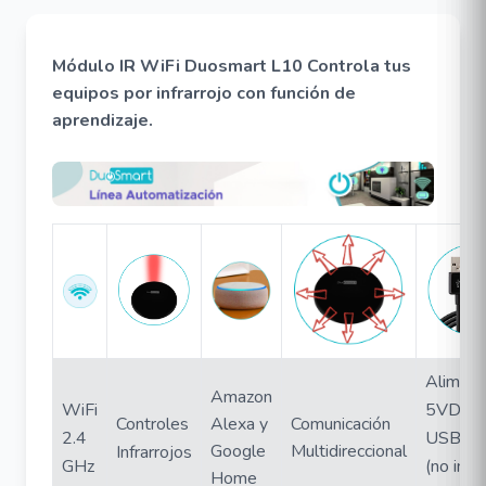
Módulo IR WiFi Duosmart L10 Controla tus
equipos por infrarrojo con función de
aprendizaje.
Aliment
Amazon
WiFi
5VDC C
Controles
Alexa y
Comunicación
2.4
USB inc
Google
Multidireccional
Infrarrojos
GHz
(no incl
Home