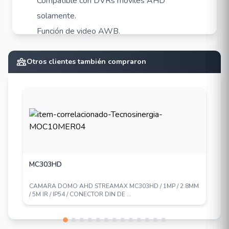
Compatible con DVRs móviles AHD
solamente.
Función de video AWB.
Anti-vibración.
Conector PIN de aviación de 4 pines.
Otros clientes también compraron
MC303HD
CAMARA DOMO AHD STREAMAX MC303HD / 1MP / 2.8MM
/ 5M IR / IP54 / CONECTOR DIN DE ...