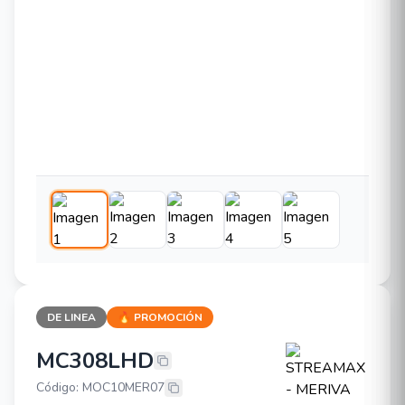
DE LINEA
🔥 PROMOCIÓN
MC308LHD
STREAMAX - MERIVA MC308LHD
Código: MOC10MER07