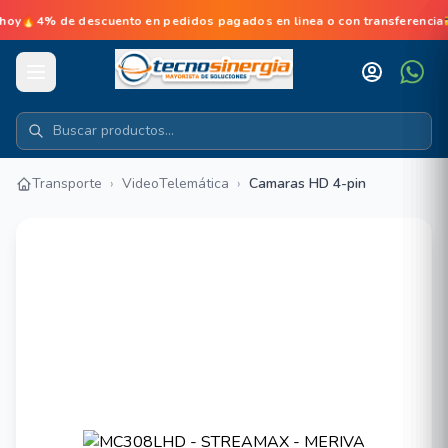
% de descuento en pedidos pagados en linea o con transferencia💳No
Transporte
›
VideoTelemática
›
Camaras HD 4-pin