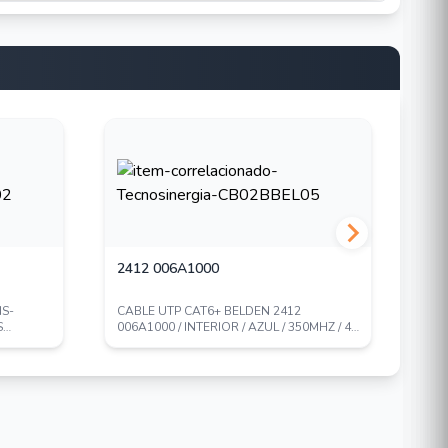
2412 006A1000
AX
S-
CABLE UTP CAT6+ BELDEN 2412
CON
S
006A1000 / INTERIOR / AZUL / 350MHZ / 4
BEL
PARES / 23 A...
INT