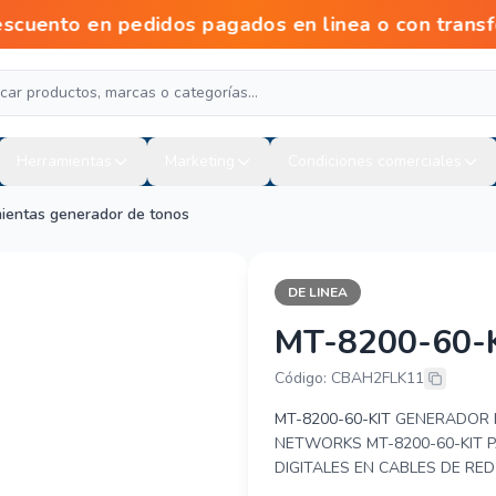
ento en pedidos pagados en linea o con transf
Herramientas
Marketing
Condiciones comerciales
ientas generador de tonos
DE LINEA
MT-8200-60-
FLUKE NETWO
Código: CBAH2FLK11
MT-8200-60-KIT
GENERADOR D
NETWORKS MT-8200-60-KIT P
DIGITALES EN CABLES DE RED 