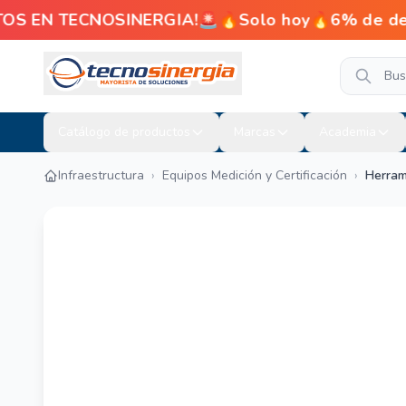
OS EN TECNOSINERGIA!🚨🔥Solo hoy🔥6% de descu
Catálogo de productos
Marcas
Academia
Infraestructura
›
Equipos Medición y Certificación
›
Herram