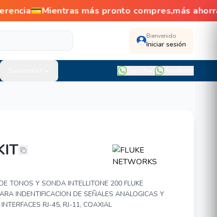
erencia💳Mientras más pronto compres,más ahor
Bienvenido
Iniciar sesión
Sucursales
Ejecutivo
Asistente
KIT
RKS MT-8200-60-KIT
E TONOS Y SONDA INTELLITONE 200 FLUKE
ARA INDENTIFICACION DE SEÑALES ANALOGICAS Y
INTERFACES RJ-45, RJ-11, COAXIAL