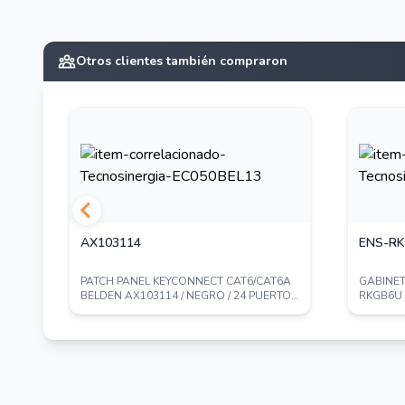
Otros clientes también compraron
AX103114
ENS-R
45
PATCH PANEL KEYCONNECT CAT6/CAT6A
GABINET
BELDEN AX103114 / NEGRO / 24 PUERTOS
RKGB6U 
/ 1UR / ...
CRISTAL