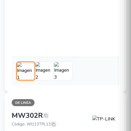
DE LINEA
MW302R
TP-LINK MW302R
Código: WI113TPL13