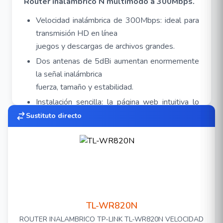
Router inalámbrico N multimodo a 300Mbps.
Velocidad inalámbrica de 300Mbps: ideal para
transmisión HD en línea
juegos y descargas de archivos grandes.
Dos antenas de 5dBi aumentan enormemente
la señal inalámbrica
fuerza, tamaño y estabilidad.
Instalación sencilla: la página web intuitiva lo
guía a través de
Sustituto directo
proceso de configuración en minutos.
Multimodo: admite enrutador, extensor de
rango, acceso, Modos Point y WISP.
Wi-Fi de alta velocidad.
Transmita sus juegos o videos y descargue
archivos a velocidades de hasta 300 Mbps.
TL-WR820N
Red de invitados Mantenga su red principal
ROUTER INALAMBRICO TP-LINK TL-WR820N VELOCIDAD