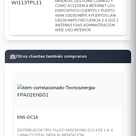
PARENTAL GESTIONA CUANDO Y
COMO ACCEDEN A INTERNET LOS
Horario de Wi-Fi Deshabilitar la señal
DISPOSITIVOS CLIENTES 1 PUERTO
inalámbrica durante un período específico.
WAN 10/100 MBPS 4 PUERTOS LAN
10/100 MBPS FRECUENCIA 2.4 GHZ 2
ANTENAS FIJAS ADMINISTRACION
WEB, USO INTERIOR.
Otros clientes también compraron
ENS-DC14
DISTRIBUIDOR TIPO PULPO ENSON ENS-DC14 DE 1 A 4
CANALES IDEAL PARA ALIMENTACION ...