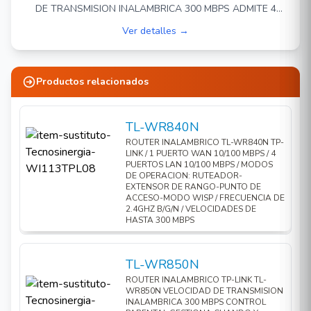
segura creando un red separada para amigos y
DE TRANSMISION INALAMBRICA 300 MBPS ADMITE 4
visitantes.
MODOS DE OPERACION: ENRUTADOR, EXTENSOR DE
Ver detalles →
RANGO, PUNTO DE ACCESO, MODO WISP. CONTROL
Control de acceso Establecer una lista blanca o
PARENTAL PARA ADMINISTRACION DE DISPOSITIVOS
negra para permitir o bloquear ciertos
CONECTADOS 1 PUERTO WAN 10/100 MBPS 2 PUERTOS
LAN 10/100 MBPS FRECUENCIA WI-FI 2.4 GHZ
dispositivos acceden a internet.
Productos relacionados
ADMINISTRACION APP TETHER, WEB. USO INTERIOR
Antenas externas de 5 dBi Las antenas de alta
ganancia aseguran una amplia cobertura
TL-WR840N
inalámbrica.
ROUTER INALAMBRICO TL-WR840N TP-
LINK / 1 PUERTO WAN 10/100 MBPS / 4
Facilidad de uso La configuración fácil de tres
PUERTOS LAN 10/100 MBPS / MODOS
pasos le permite completar el instalación en
DE OPERACION: RUTEADOR-
EXTENSOR DE RANGO-PUNTO DE
minutos.
ACCESO-MODO WISP / FRECUENCIA DE
2.4GHZ B/G/N / VELOCIDADES DE
Seguridad Encriptación WPA-PSK / WPA2-
HASTA 300 MBPS
PSK proporciona activa protección contra
amenazas de seguridad.
TL-WR850N
Control parental Los padres pueden establecer
ROUTER INALAMBRICO TP-LINK TL-
políticas de acceso apropiadas para proteger a
WR850N VELOCIDAD DE TRANSMISION
INALAMBRICA 300 MBPS CONTROL
los niños.