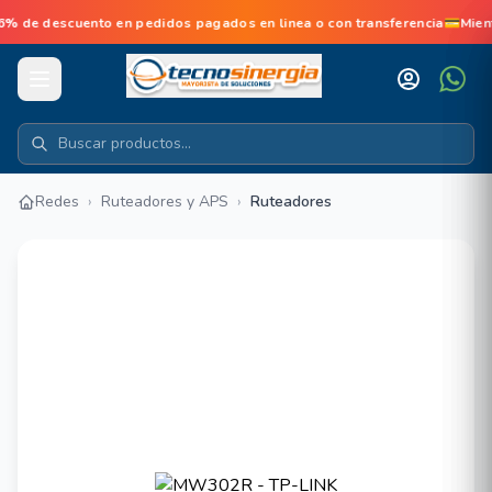
e descuento en pedidos pagados en linea o con transferencia💳Mient
Redes
›
Ruteadores y APS
›
Ruteadores