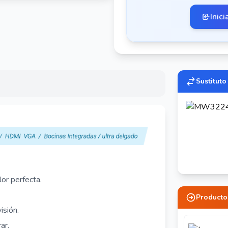
Inici
Sustituto
or perfecta.
Producto
isión.
ar.