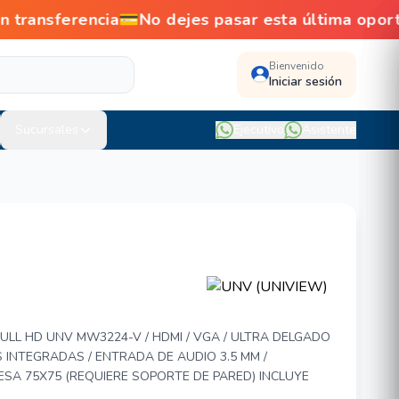
ansferencia💳No dejes pasar esta última oport
Bienvenido
Iniciar sesión
Sucursales
Ejecutivo
Asistente
W) MW3224-V
ULL HD UNV MW3224-V / HDMI / VGA / ULTRA DELGADO
AS INTEGRADAS / ENTRADA DE AUDIO 3.5 MM /
SA 75X75 (REQUIERE SOPORTE DE PARED) INCLUYE