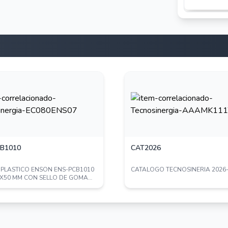
B1010
CAT2026
78°
 PLASTICO ENSON ENS-PCB1010
CATALOGO TECNOSINERIA 2026
X50 MM CON SELLO DE GOMA
E PROT...
, Alemán, Ruso, Coreano, Japonés, Chino