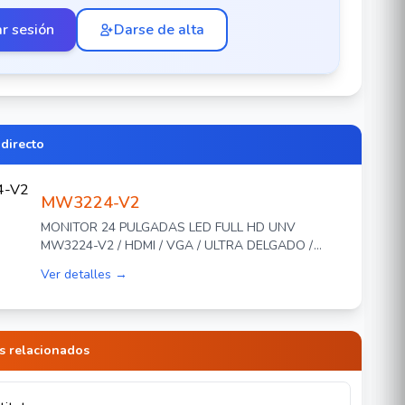
ar sesión
Darse de alta
 directo
MW3224-V2
MONITOR 24 PULGADAS LED FULL HD UNV
MW3224-V2 / HDMI / VGA / ULTRA DELGADO /
SOPORTA-TRABAJO 24/7 / ENTRADA DE AUDIO
Ver detalles →
3.5MM / COMPATIBLE CON MONTAJE VESA 75X75 /
BOCINAS-2X2W / 12 VDC / INCLUYE SOPORTE
PARA ESCRITORIO
s relacionados