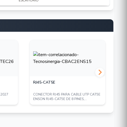
ESCRITORIO
RJ45-CAT5E
RJ
-2027
CONECTOR RJ45 PARA CABLE UTP CAT5E
CON
ENSON RJ45-CAT5E DE 8 PINES,
ENS
VELOCIDAD DE HAS...
VEL