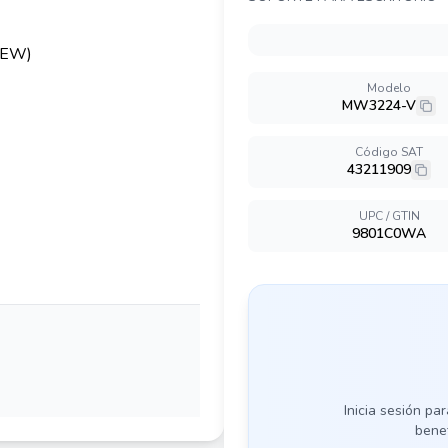
Modelo
MW3224-V
Código SAT
43211909
UPC / GTIN
9801C0WA
Inicia sesión par
benef