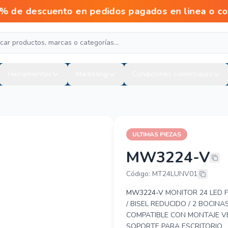
scuento en pedidos pagados en linea o con tr
Herramientas
Marketing
Condiciones comerciales
ULTIMAS PIEZAS
MW3224-V
UNV (UNIVIE
Código: MT24LUNV01
MW3224-V
MONITOR 24 LED F
/ BISEL REDUCIDO / 2 BOCIN
COMPATIBLE CON MONTAJE VE
SOPORTE PARA ESCRITORIO