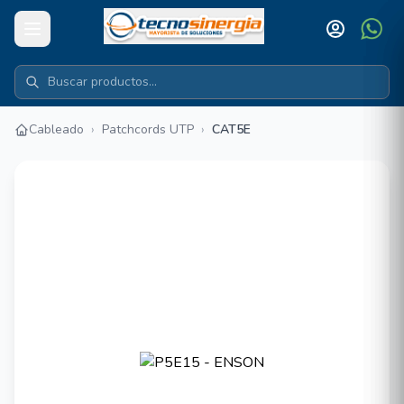
Cableado
›
Patchcords UTP
›
CAT5E