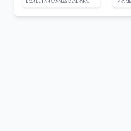
DC14 DE 1 A 4 CANALES IDEAL PARA
TAPA CI
ALIMENTACION ...
947 COLO