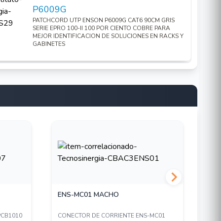
P6009G
PATCHCORD UTP ENSON P6009G CAT6 90CM GRIS
SERIE EPRO 100-II 100 POR CIENTO COBRE PARA
MEJOR IDENTIFICACION DE SOLUCIONES EN RACKS Y
GABINETES
ENS-MC01 MACHO
EN
PCB1010
CONECTOR DE CORRIENTE ENS-MC01
PLA