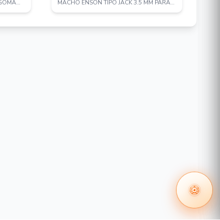
 GOMA
MACHO ENSON TIPO JACK 3.5 MM PARA
UNI
CAMARAS CCTV / ...
EST