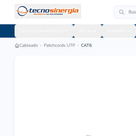
Catálogo de productos
Marcas
Academia
Cableado
›
Patchcords UTP
›
CAT6