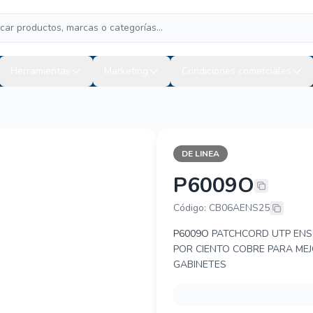
Herramientas
Marketing
Condiciones comerciales
DE LINEA
P6009O
ENSON P600
Código: CB06AENS25
P6009O
PATCHCORD UTP ENSO
POR CIENTO COBRE PARA MEJ
GABINETES