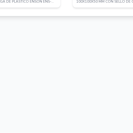
EGA DE PLASTICO ENSON ENS-
100X100X50 MM CON SELLO DE
R BLA...
GRADO DE PROT...