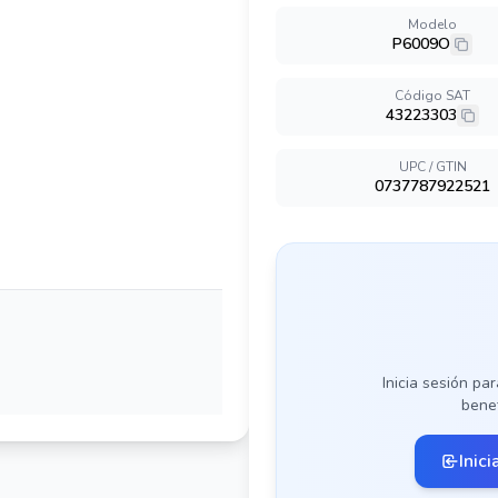
Modelo
P6009O
Código SAT
43223303
UPC / GTIN
0737787922521
Inicia sesión par
benef
Inici