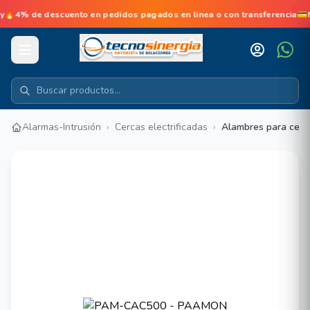
e descuento en pedidos pagados en linea o con transferencia💳No d
Alarmas-Intrusión
›
Cercas electrificadas
›
Alambres para cerc